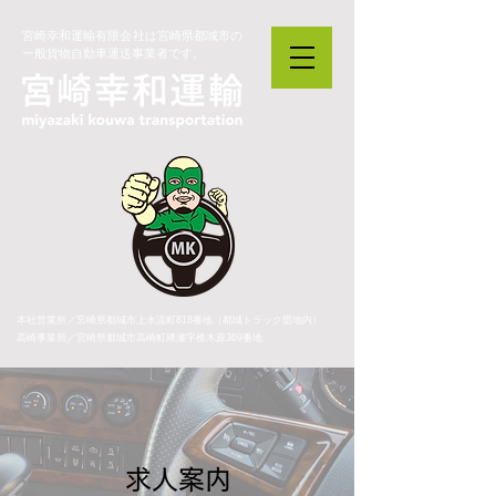
宮崎幸和運輸有限会社は宮崎県都城市の
一般貨物自動車運送事業者です。
本社営業所／宮崎県都城市上水流町818番地（都城トラック団地内）
​高崎事業所／宮崎県都城市高崎町縄瀬字椎木原369番地
求人案内