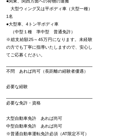
●関東、関西方面への荷物の運搬
大型ウィング又は平ボディ車（大型一種）
1名
●大型車、4トン平ボディ車
​ （中型１種 準中型 普通免許）
※総支給額25～45万円になります。未経験
の方でも丁寧に指導いたしますので、安心し
てご応募ください。
不問 あれば尚可（長距離の経験者優遇）
必要な経験
必要な免許・資格
大型自動車免許 あれば尚可
中型自動車免許 あれば尚可
※普通自動車運転免許必須（AT限定不可）